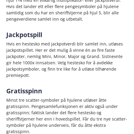
hjul 1–4 med en vilkårlig multiplikator- eller jackpotverdi.
Hvis det lander ett eller flere pengesymboler på hjulene
samtidig som du har en sheriffstjerne på hjul 5, blir alle
pengeverdiene samlet inn og utbetalt.
Jackpotspill
Hvis en hestesko med jackpotverdi blir samlet inn, utløses
jackpotspillet. Her er det mulig å vinne én av fire faste
jackpoter, nemlig Mini, Minor, Major og Grand. Sistnevnte
gir hele 1000x innsatsen. Velg hestesko for å avdekke
jackpotsymboler, og finn tre like for å utløse tilhørende
premiepott.
Gratisspinn
Minst tre scatter-symboler på hjulene utløser åtte
gratisspinn. Pengesamlefunksjonen er aktiv også under
gratisspinn; faktisk lander det flere hestesko og
sheriffstjerner her enn i hovedspillet. Får du tre nye scatter-
symboler på hjulene underveis, får du åtte ekstra
gratisspinn.