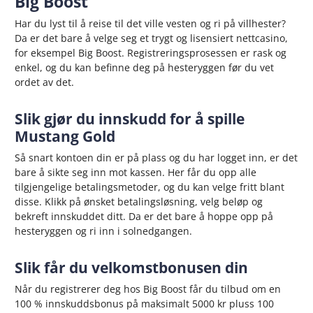
Big Boost
Har du lyst til å reise til det ville vesten og ri på villhester?
Da er det bare å velge seg et trygt og lisensiert nettcasino,
for eksempel Big Boost. Registreringsprosessen er rask og
enkel, og du kan befinne deg på hesteryggen før du vet
ordet av det.
Slik gjør du innskudd for å spille
Mustang Gold
Så snart kontoen din er på plass og du har logget inn, er det
bare å sikte seg inn mot kassen. Her får du opp alle
tilgjengelige betalingsmetoder, og du kan velge fritt blant
disse. Klikk på ønsket betalingsløsning, velg beløp og
bekreft innskuddet ditt. Da er det bare å hoppe opp på
hesteryggen og ri inn i solnedgangen.
Slik får du velkomstbonusen din
Når du registrerer deg hos Big Boost får du tilbud om en
100 % innskuddsbonus på maksimalt 5000 kr pluss 100