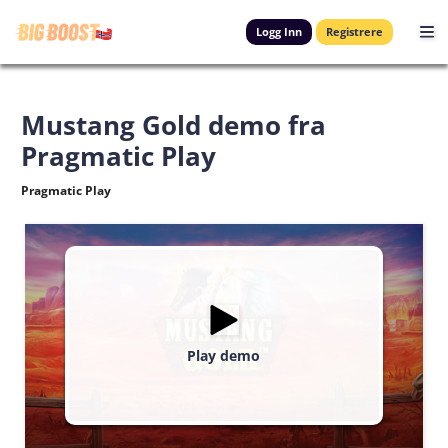
Logg Inn
Registrere
Mustang Gold demo fra
Pragmatic Play
Pragmatic Play
Play demo