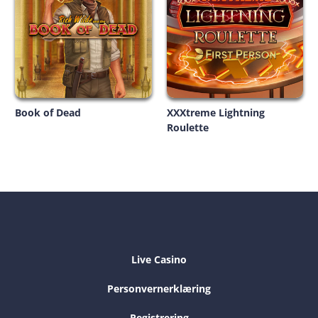
Book of Dead
XXXtreme Lightning
Roulette
Live Casino
Personvernerklæring
Registrering