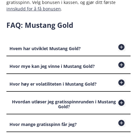
gratisspinn. Velg bonusen i kassen, og gjør ditt første
innskudd for å få bonusen
.
FAQ: Mustang Gold
Hvem har utviklet Mustang Gold?
Hvor mye kan jeg vinne i Mustang Gold?
Hvor høy er volatiliteten i Mustang Gold?
Hvordan utløser jeg gratisspinnrunden i Mustang
Gold?
Hvor mange gratisspinn får jeg?