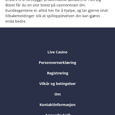
Boost får du en stor boost på casinoreisen din.
Kundeagentene er alltid her for å hjelpe, og tar gjerne imot
tilbakemeldinger slik at spillopplevelsen din kan gjøres
enda bedre.
Live Casino
Personvernerklæring
Registrering
Vilkår og betingelser
Om
Kontaktinformasjon