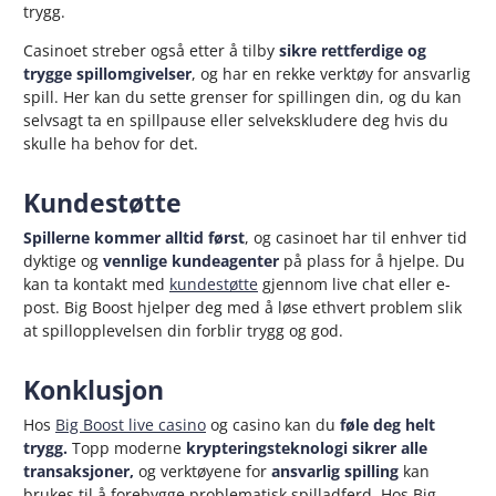
trygg.
Casinoet streber også etter å tilby
sikre rettferdige og
trygge spillomgivelser
, og har en rekke verktøy for ansvarlig
spill. Her kan du sette grenser for spillingen din, og du kan
selvsagt ta en spillpause eller selvekskludere deg hvis du
skulle ha behov for det.
Kundestøtte
Spillerne kommer alltid først
, og casinoet har til enhver tid
dyktige og
vennlige kundeagenter
på plass for å hjelpe. Du
kan ta kontakt med
kundestøtte
gjennom live chat eller e-
post. Big Boost hjelper deg med å løse ethvert problem slik
at spillopplevelsen din forblir trygg og god.
Konklusjon
Hos
Big Boost live casino
og casino kan du
føle deg helt
trygg.
Topp moderne
krypteringsteknologi sikrer alle
transaksjoner,
og verktøyene for
ansvarlig spilling
kan
brukes til å forebygge problematisk spilladferd. Hos Big