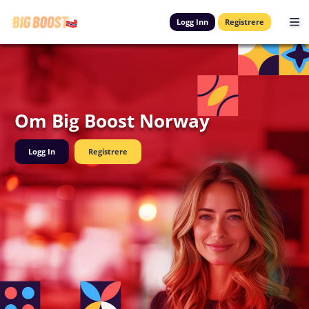
Logg Inn
Registrere
Om Big Boost Norway
Logg In
Registrere